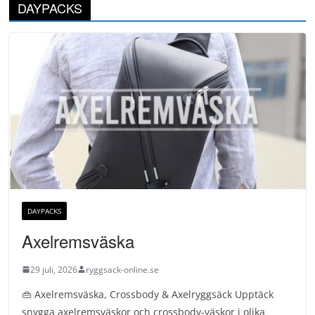
DAYPACKS
DAYPACKS
Axelremsväska
29 juli, 2026
ryggsack-online.se
👜 Axelremsväska, Crossbody & Axelryggsäck Upptäck
snygga axelremsväskor och crossbody-väskor i olika