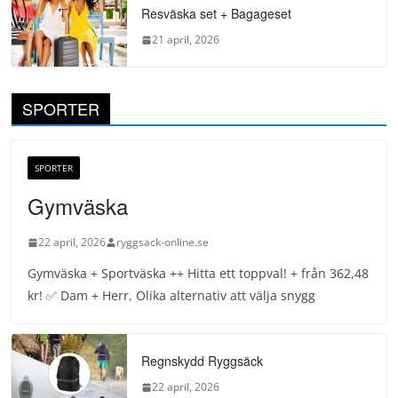
Resväska set + Bagageset
21 april, 2026
SPORTER
SPORTER
Gymväska
22 april, 2026
ryggsack-online.se
Gymväska + Sportväska ++ Hitta ett toppval! + från 362,48
kr! ✅ Dam + Herr, Olika alternativ att välja snygg
Regnskydd Ryggsäck
22 april, 2026