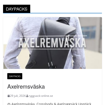
DAYPACKS
DAYPACKS
Axelremsväska
29 juli, 2026
ryggsack-online.se
👜 Axelremsväska, Crossbody & Axelryggsäck Upptäck