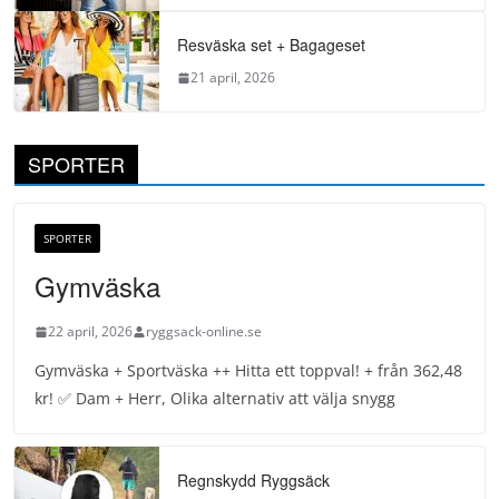
Resväska set + Bagageset
21 april, 2026
SPORTER
SPORTER
Gymväska
22 april, 2026
ryggsack-online.se
Gymväska + Sportväska ++ Hitta ett toppval! + från 362,48
kr! ✅ Dam + Herr, Olika alternativ att välja snygg
Regnskydd Ryggsäck