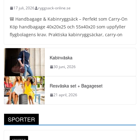
17 juli, 2026
ryggsack-online.se
🎒 Handbagage & Kabinryggsäck – Perfekt som Carry-On
Köp handbagage 40x20x25 och 55x40x20 som uppfyller
flygbolagens krav. Praktiska kabinryggsäckar, carry-on
Kabinväska
30 juni, 2026
Resväska set + Bagageset
21 april, 2026
SPORTER