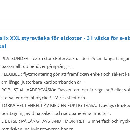
elix XXL styreväska för elskoter - 3 l väska för e-
kal
PLATSUNDER – extra stor skoterväska: I den 29 cm långa häng
passar allt du behöver på språng –...
FLEXIBEL : flyttmontering gör att framfickan enkelt och säkert ka
cm långa, justerbara kardborrbanden är...
ROBUST ALLVÄDERSVÄSKA: Oavsett om det är regn, snö eller sol –
stötsäker och tål mycket! UV-resistent och...
TORKA HELT ENKELT AV MED EN FUKTIG TRASA: Tvåvägs dragkedja
borttagning av dina saker, och sidopanelerna hindrar...
DE LYSER PÅ LÅNGT AVSTÅND I MÖRKRET : 3 innerfack och nyckelhå
rattväskan. Velix-logotyperna har en...