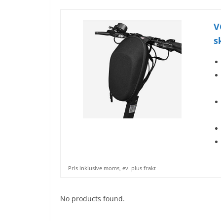
V
s
Pris inklusive moms, ev. plus frakt
No products found.