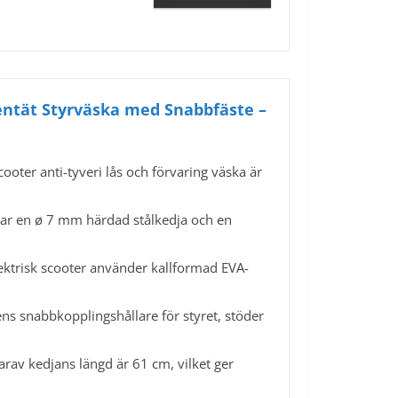
tentät Styrväska med Snabbfäste –
oter anti-tyveri lås och förvaring väska är
ar en ø 7 mm härdad stålkedja och en
ektrisk scooter använder kallformad EVA-
 snabbkopplingshållare för styret, stöder
rav kedjans längd är 61 cm, vilket ger