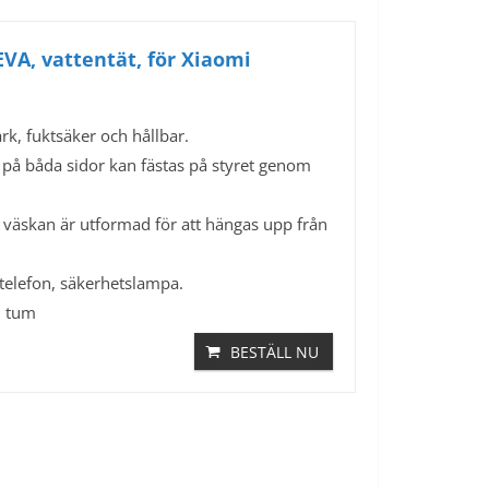
EVA, vattentät, för Xiaomi
rk, fuktsäker och hållbar.
s på båda sidor kan fästas på styret genom
 väskan är utformad för att hängas upp från
ltelefon, säkerhetslampa.
9 tum
BESTÄLL NU