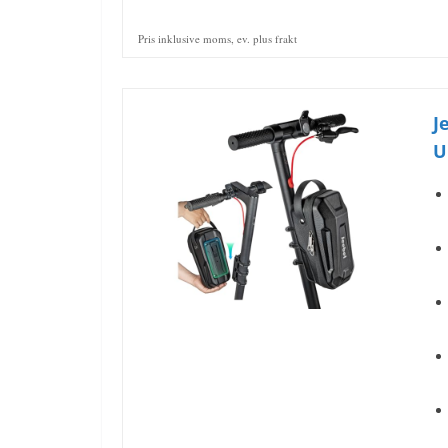
Pris inklusive moms, ev. plus frakt
J
U