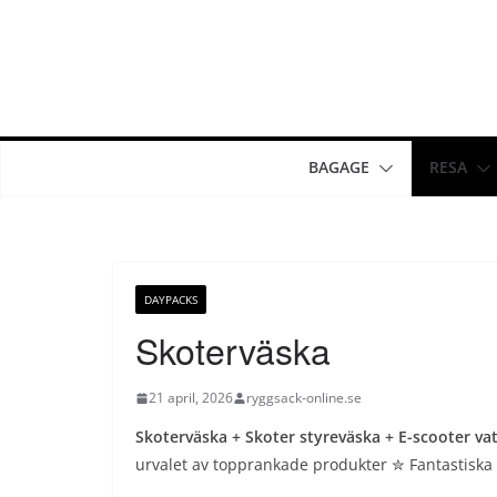
Hoppa
till
innehåll
BAGAGE
RESA
DAYPACKS
Skoterväska
21 april, 2026
ryggsack-online.se
Skoterväska
+ Skoter styreväska + E-scooter va
urvalet av topprankade produkter ✮ Fantastiska A