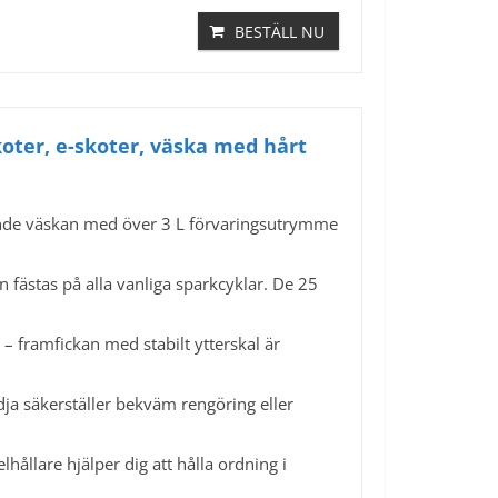
BESTÄLL NU
skoter, e-skoter, väska med hårt
ande väskan med över 3 L förvaringsutrymme
n fästas på alla vanliga sparkcyklar. De 25
 framfickan med stabilt ytterskal är
 säkerställer bekväm rengöring eller
llare hjälper dig att hålla ordning i