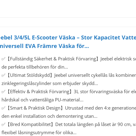
eebel 3/4/5L E-Scooter Väska – Stor Kapacitet Vat
niversell EVA Främre Väska för...
✅【Fullständig Säkerhet & Praktisk Förvaring】Jeebel elektrisk sco
de perfekta tillbehören för din...
✅【Ultimat Stöldskydd】Jeebel universellt cykellås lås kombiner
zinklegeringslåscylinder som erbjuder skydd...
✅【Effektiv & Praktisk Förvaring】3L stor förvaringsväska för el
hårdskal och vattentåliga PU-material...
✅【Smart & Praktisk Design】Utrustad med den 4:e generationens
den enkel installation och demontering utan...
✅【Bred Kompatibilitet】Det totala längden på låset är 90 cm, va
flexibel låsningsutrymme för olika...