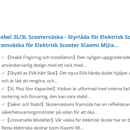
eebel 2L/3L Scooterväska - Styrlåda för Elektrisk 
ramväska för Elektrisk Scooter Xiaomi Mijia...
✅【Snabb Frigöring och Installation】Den nyligen uppgraderade J
användarvänlig design med ett rack med...
✅【Skydd av EVA-hårt Skal】Det styva EVA-hårda skalet hjälper d
och är lätt att rengöra, och...
✅【3L Plus Stor Kapacitet】Väskan är utformad med interna fack
sortering och förvaring, den kan vara stabil...
✅【Säker och Stabil】Skoterväskans framsida har en reflekteran
säkerhetsvarningsmönster på sidan för att öka...
✅【Universella Modeller】Vår väska för elektrisk skoter har en b
flesta elektriska skotrar (som Xiaomi MI...