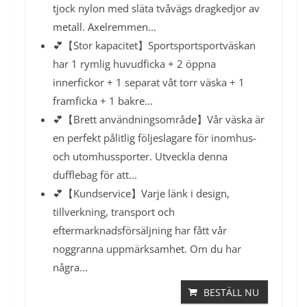
tjock nylon med släta tvåvägs dragkedjor av
metall. Axelremmen...
💕【Stor kapacitet】Sportsportsportväskan
har 1 rymlig huvudficka + 2 öppna
innerfickor + 1 separat våt torr väska + 1
framficka + 1 bakre...
💕【Brett användningsområde】Vår väska är
en perfekt pålitlig följeslagare för inomhus-
och utomhussporter. Utveckla denna
dufflebag för att...
💕【Kundservice】Varje länk i design,
tillverkning, transport och
eftermarknadsförsäljning har fått vår
noggranna uppmärksamhet. Om du har
några...
BESTÄLL NU