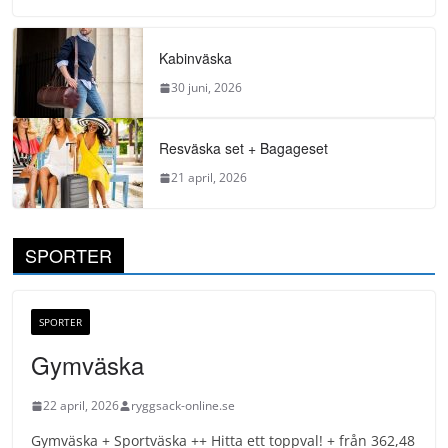
Kabinväska
30 juni, 2026
Resväska set + Bagageset
21 april, 2026
SPORTER
SPORTER
Gymväska
22 april, 2026
ryggsack-online.se
Gymväska + Sportväska ++ Hitta ett toppval! + från 362,48