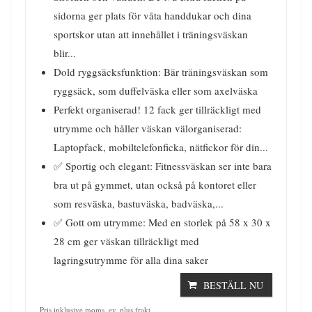
sidorna ger plats för våta handdukar och dina
sportskor utan att innehållet i träningsväskan
blir...
Dold ryggsäcksfunktion: Bär träningsväskan som
ryggsäck, som duffelväska eller som axelväska
Perfekt organiserad! 12 fack ger tillräckligt med
utrymme och håller väskan välorganiserad:
Laptopfack, mobiltelefonficka, nätfickor för din...
✅ Sportig och elegant: Fitnessväskan ser inte bara
bra ut på gymmet, utan också på kontoret eller
som resväska, bastuväska, badväska,...
✅ Gott om utrymme: Med en storlek på 58 x 30 x
28 cm ger väskan tillräckligt med
lagringsutrymme för alla dina saker
BESTÄLL NU
Pris inklusive moms, ev. plus frakt