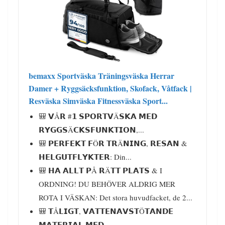
bemaxx Sportväska Träningsväska Herrar
Damer + Ryggsäcksfunktion, Skofack, Våtfack |
Resväska Simväska Fitnessväska Sport...
🎒 𝗩Å𝗥 #𝟭 𝗦𝗣𝗢𝗥𝗧𝗩Ä𝗦𝗞𝗔 𝗠𝗘𝗗
𝗥𝗬𝗚𝗚𝗦Ä𝗖𝗞𝗦𝗙𝗨𝗡𝗞𝗧𝗜𝗢𝗡,...
🎒 𝗣𝗘𝗥𝗙𝗘𝗞𝗧 𝗙Ö𝗥 𝗧𝗥Ä𝗡𝗜𝗡𝗚, 𝗥𝗘𝗦𝗔𝗡 &
𝗛𝗘𝗟𝗚𝗨𝗧𝗙𝗟𝗬𝗞𝗧𝗘𝗥: Din...
🎒 𝗛𝗔 𝗔𝗟𝗟𝗧 𝗣Å 𝗥Ä𝗧𝗧 𝗣𝗟𝗔𝗧𝗦 & I
ORDNING! DU BEHÖVER ALDRIG MER
ROTA I VÄSKAN: Det stora huvudfacket, de 2...
🎒 𝗧Å𝗟𝗜𝗚𝗧, 𝗩𝗔𝗧𝗧𝗘𝗡𝗔𝗩𝗦𝗧Ö𝗧𝗔𝗡𝗗𝗘
𝗠𝗔𝗧𝗘𝗥𝗜𝗔𝗟 𝗠𝗘𝗗...