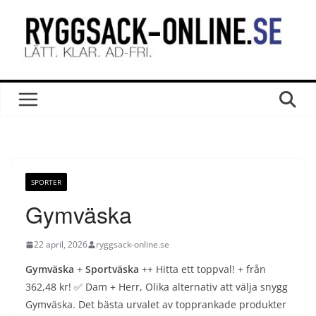
Hoppa
till
innehåll
SPORTER
Gymväska
22 april, 2026
ryggsack-online.se
Gymväska
+
Sportväska
++ Hitta ett toppval! + från
362,48 kr! ✅ Dam + Herr, Olika alternativ att välja snygg
Gymväska. Det bästa urvalet av topprankade produkter