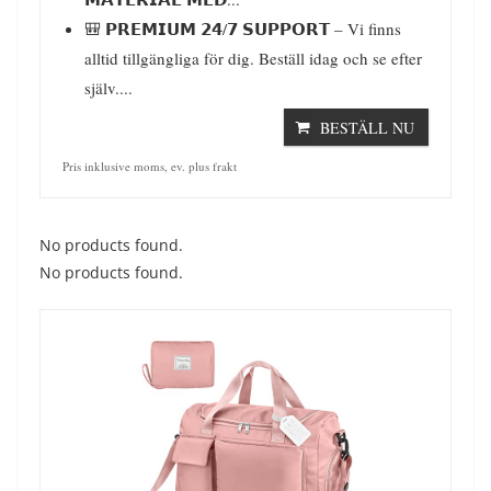
🎒 𝗣𝗥𝗘𝗠𝗜𝗨𝗠 𝟮𝟰/𝟳 𝗦𝗨𝗣𝗣𝗢𝗥𝗧 – Vi finns
alltid tillgängliga för dig. Beställ idag och se efter
själv....
BESTÄLL NU
Pris inklusive moms, ev. plus frakt
No products found.
No products found.