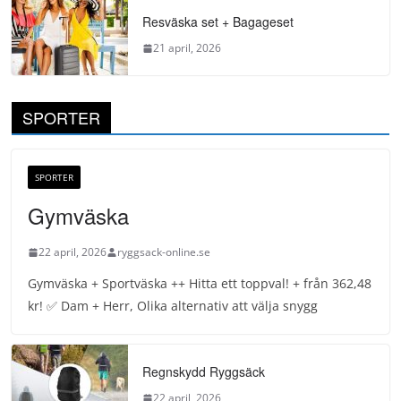
Resväska set + Bagageset
21 april, 2026
SPORTER
SPORTER
Gymväska
22 april, 2026
ryggsack-online.se
Gymväska + Sportväska ++ Hitta ett toppval! + från 362,48
kr! ✅ Dam + Herr, Olika alternativ att välja snygg
Regnskydd Ryggsäck
22 april, 2026