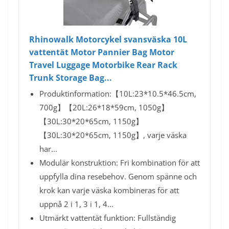
Rhinowalk Motorcykel svansväska 10L
vattentät Motor Pannier Bag Motor
Travel Luggage Motorbike Rear Rack
Trunk Storage Bag...
Produktinformation:【10L:23*10.5*46.5cm,
700g】【20L:26*18*59cm, 1050g】
【30L:30*20*65cm, 1150g】
【30L:30*20*65cm, 1150g】, varje väska
har...
Modulär konstruktion: Fri kombination för att
uppfylla dina resebehov. Genom spänne och
krok kan varje väska kombineras för att
uppnå 2 i 1, 3 i 1, 4...
Utmärkt vattentät funktion: Fullständig