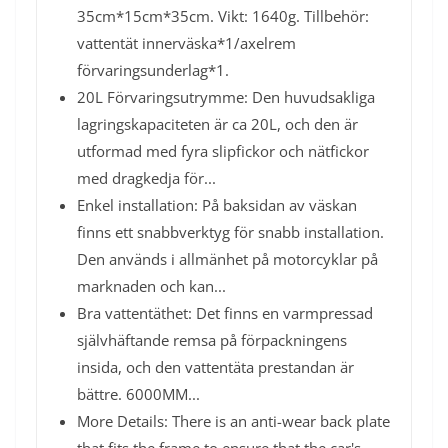
35cm*15cm*35cm. Vikt: 1640g. Tillbehör:
vattentät innerväska*1/axelrem
förvaringsunderlag*1.
20L Förvaringsutrymme: Den huvudsakliga
lagringskapaciteten är ca 20L, och den är
utformad med fyra slipfickor och nätfickor
med dragkedja för...
Enkel installation: På baksidan av väskan
finns ett snabbverktyg för snabb installation.
Den används i allmänhet på motorcyklar på
marknaden och kan...
Bra vattentäthet: Det finns en varmpressad
självhäftande remsa på förpackningens
insida, och den vattentäta prestandan är
bättre. 6000MM...
More Details: There is an anti-wear back plate
that fits the frame to ensure that the car's