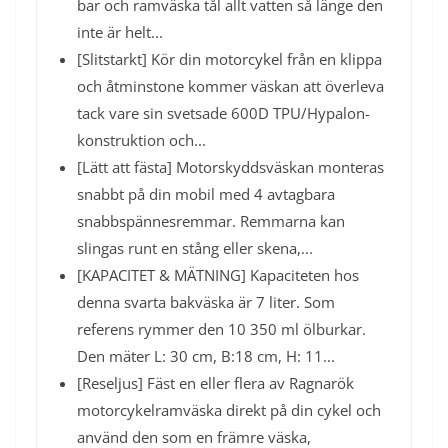
bar och ramväska tål allt vatten så länge den
inte är helt...
[Slitstarkt] Kör din motorcykel från en klippa
och åtminstone kommer väskan att överleva
tack vare sin svetsade 600D TPU/Hypalon-
konstruktion och...
[Lätt att fästa] Motorskyddsväskan monteras
snabbt på din mobil med 4 avtagbara
snabbspännesremmar. Remmarna kan
slingas runt en stång eller skena,...
[KAPACITET & MÄTNING] Kapaciteten hos
denna svarta bakväska är 7 liter. Som
referens rymmer den 10 350 ml ölburkar.
Den mäter L: 30 cm, B:18 cm, H: 11...
[Reseljus] Fäst en eller flera av Ragnarök
motorcykelramväska direkt på din cykel och
använd den som en främre väska,