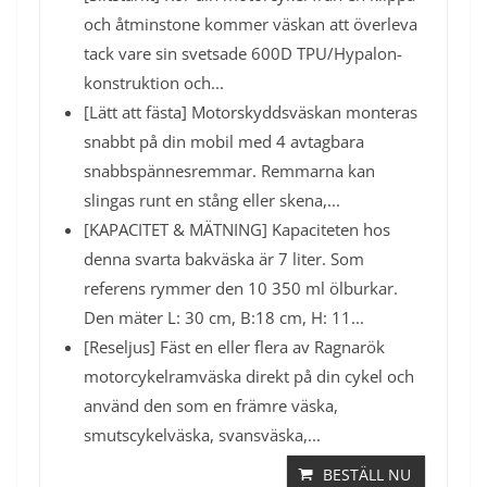
och åtminstone kommer väskan att överleva
tack vare sin svetsade 600D TPU/Hypalon-
konstruktion och...
[Lätt att fästa] Motorskyddsväskan monteras
snabbt på din mobil med 4 avtagbara
snabbspännesremmar. Remmarna kan
slingas runt en stång eller skena,...
[KAPACITET & MÄTNING] Kapaciteten hos
denna svarta bakväska är 7 liter. Som
referens rymmer den 10 350 ml ölburkar.
Den mäter L: 30 cm, B:18 cm, H: 11...
[Reseljus] Fäst en eller flera av Ragnarök
motorcykelramväska direkt på din cykel och
använd den som en främre väska,
smutscykelväska, svansväska,...
BESTÄLL NU