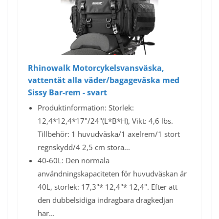
Rhinowalk Motorcykelsvansväska,
vattentät alla väder/bagageväska med
Sissy Bar-rem - svart
Produktinformation: Storlek:
12,4*12,4*17"/24"(L*B*H), Vikt: 4,6 lbs.
Tillbehör: 1 huvudväska/1 axelrem/1 stort
regnskydd/4 2,5 cm stora...
40-60L: Den normala
användningskapaciteten för huvudväskan är
40L, storlek: 17,3"* 12,4"* 12,4". Efter att
den dubbelsidiga indragbara dragkedjan
har...