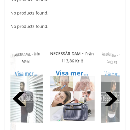
No products found.
No products found.
NECESSÄR DAM ~ Från
RYGGSÄCK DAM ~ Från
HANDBAGAGE ~ Från
STRANDVÄSKA ~ Från
SKOLVÄSKA ~ Från
KATT RYGGSÄCK + HUND
AXELVÄSKA HERR ~ Från
113,86 Kr !!
240,30 Kr !!
369Kr!
377,03 Kr!!
83,20 Kr !!
VÄSKA ~ Från 369Kr!!
445,13 Kr!!
Visa mer...
Visa mer...
Visa mer...
Visa mer...
Visa mer...
Visa mer...
Visa mer...