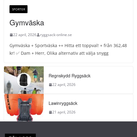
SPORTER
Gymväska
22 april, 2026
ryggsack-online.se
Gymväska + Sportväska ++ Hitta ett toppval! + från 362,48
kr! ✅ Dam + Herr, Olika alternativ att välja snygg
Regnskydd Ryggsäck
22 april, 2026
Lawinryggsäck
21 april, 2026